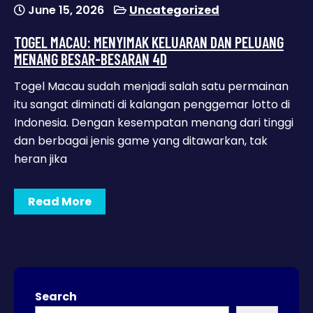
June 15, 2026
Uncategorized
TOGEL MACAU: MENYIMAK KELUARAN DAN PELUANG
MENANG BESAR-BESARAN 4D
Togel Macau sudah menjadi salah satu permainan
itu sangat diminati di kalangan penggemar lotto di
Indonesia. Dengan kesempatan menang dari tinggi
dan berbagai jenis game yang ditawarkan, tak
heran jika
Read More
Search