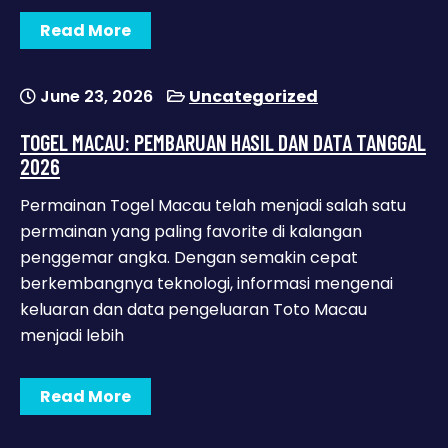
Read More
June 23, 2026
Uncategorized
TOGEL MACAU: PEMBARUAN HASIL DAN DATA TANGGAL
2026
Permainan Togel Macau telah menjadi salah satu
permainan yang paling favorite di kalangan
penggemar angka. Dengan semakin cepat
berkembangnya teknologi, informasi mengenai
keluaran dan data pengeluaran Toto Macau
menjadi lebih
Read More