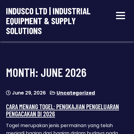
Skip
INDUSCO LTD | INDUSTRIAL
to
EQUIPMENT & SUPPLY
content
SOLUTIONS
MONTH:
JUNE 2026
June 29, 2026
Uncategorized
CARA MENANG TOGEL: PENGKAJIAN PENGELUARAN
PENGACAKAN DI 2026
Togel merupakan jenis permainan yang telah
menjadi bagian dari bagian dalam budaya pada