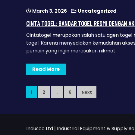
March 3, 2026
Uncategorized
CINTA TOGEL: BANDAR TOGEL RESMI DENGAN A
Cintatogel merupakan salah satu agen togel
togel. Karena menyediakan kemudahan akses, 
pemain yang ingin merasakan nikmat
Read More
POSTS
1
2
…
6
Next
PAGINATION
Indusco Ltd | Industrial Equipment & Supply So