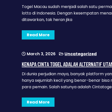
Togel Macau sudah menjadi salah satu permai
lotto di Indonesia. Dengan kesempatan menan
ditawarkan, tak heran jika
Read More
March 3, 2026
Uncategorized
KENAPA CINTA TOGEL ADALAH ALTERNATIF UTA
Di dunia perjudian maya, banyak platform ya
hanya sejumlah kecil yang benar-benar bis
para pemain. Salah satunya adalah Cintatoge
Read More