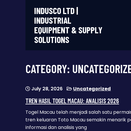
Skip
INDUSCO LTD |
to
INDUSTRIAL
content
EQUIPMENT & SUPPLY
SOLUTIONS
CATEGORY:
UNCATEGORIZ
July 28, 2026
Uncategorized
TREN HASIL TOGEL MACAU: ANALISIS 2026
Togel Macau telah menjadi salah satu permain
tren keluaran Toto Macau semakin menarik 
informasi dan analisis yang