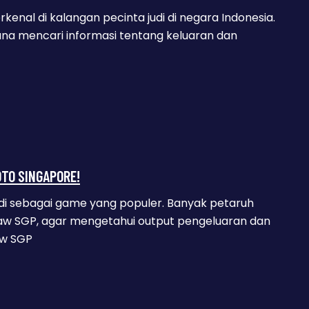
enal di kalangan pecinta judi di negara Indonesia.
una mencari informasi tentang keluaran dan
TO SINGAPORE!
di sebagai game yang populer. Banyak petaruh
aw SGP, agar mengetahui output pengeluaran dan
aw SGP