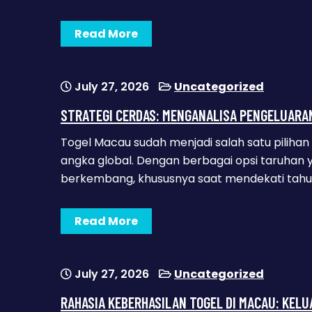
Read More
July 27, 2026
Uncategorized
STRATEGI CERDAS: MENGANALISA PENGELUARA
Togel Macau sudah menjadi salah satu pilih
angka global. Dengan berbagai opsi taruhan
berkembang, khususnya saat mendekati tahu
Read More
July 27, 2026
Uncategorized
RAHASIA KEBERHASILAN TOGEL DI MACAU: KELU