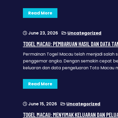
Read More
June 23, 2026
Uncategorized
TOGEL MACAU: PEMBARUAN HASIL DAN DATA TA
Permainan Togel Macau telah menjadi salah s
penggemar angka. Dengan semakin cepat be
keluaran dan data pengeluaran Toto Macau m
Read More
June 15, 2026
Uncategorized
TOGEL MACAU: MENYIMAK KELUARAN DAN PELU