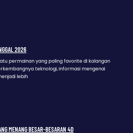
NGGAL 2026
atu permainan yang paling favorite di kalangan
rkembangnya teknologi, informasi mengenai
enjadi lebih
ANG MENANG BESAR-BESARAN 4D