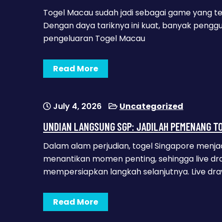
Togel Macau sudah jadi sebagai game yang terk
Dengan daya tariknya ini kuat, banyak pengg
pengeluaran Togel Macau
Read More
July 4, 2026
Uncategorized
UNDIAN LANGSUNG SGP: JADILAH PEMENANG TO
Dalam alam perjudian, togel Singapore menja
menantikan momen penting, sehingga live dr
mempersiapkan langkah selanjutnya. Live dr
Read More