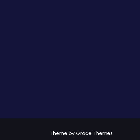
Theme by Grace Themes