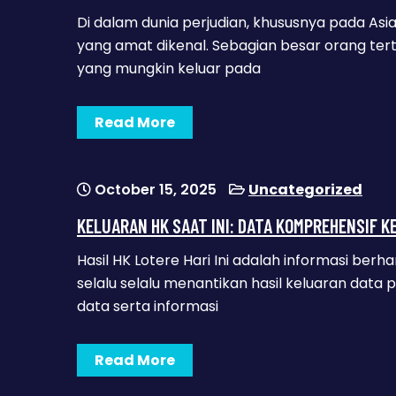
Di dalam dunia perjudian, khususnya pada Asi
yang amat dikenal. Sebagian besar orang te
yang mungkin keluar pada
Read More
October 15, 2025
Uncategorized
KELUARAN HK SAAT INI: DATA KOMPREHENSIF 
Hasil HK Lotere Hari Ini adalah informasi ber
selalu selalu menantikan hasil keluaran data 
data serta informasi
Read More