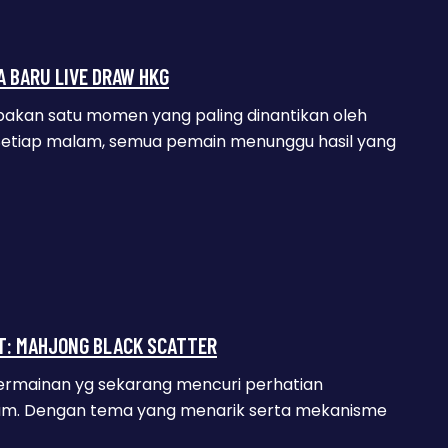
A BARU LIVE DRAW HKG
akan satu momen yang paling dinantikan oleh
 Setiap malam, semua pemain menunggu hasil yang
T: MAHJONG BLACK SCATTER
l permainan yg sekarang mencuri perhatian
itam. Dengan tema yang menarik serta mekanisme