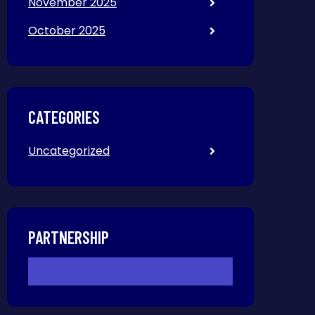
November 2025
October 2025
CATEGORIES
Uncategorized
PARTNERSHIP