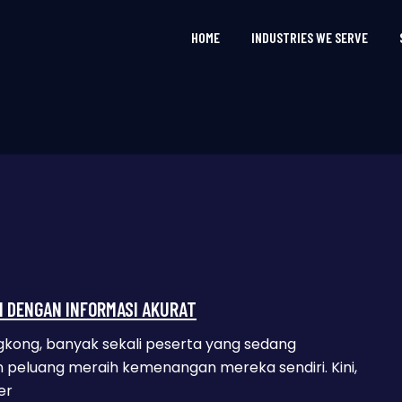
HOME
INDUSTRIES WE SERVE
NI DENGAN INFORMASI AKURAT
gkong, banyak sekali peserta yang sedang
 peluang meraih kemenangan mereka sendiri. Kini,
er