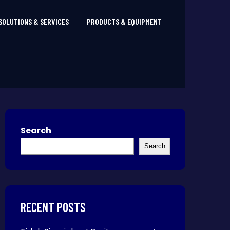
SOLUTIONS & SERVICES
PRODUCTS & EQUIPMENT
Search
Search
RECENT POSTS