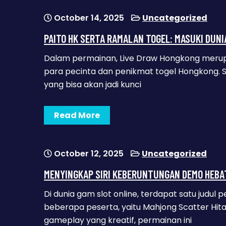
October 14, 2025
Uncategorized
PAITO HK SERTA RAMALAN TOGEL: MASUKI DUNI
Dalam permainan, Live Draw Hongkong merup
para pecinta dan penikmat togel Hongkong.
yang bisa akan jadi kunci
Read More
October 12, 2025
Uncategorized
MENYINGKAP SIRI KEBERUNTUNGAN DEMO HEBA
Di dunia gam slot online, terdapat satu judu
beberapa peserta, yaitu Mahjong Scatter H
gameplay yang kreatif, permainan ini