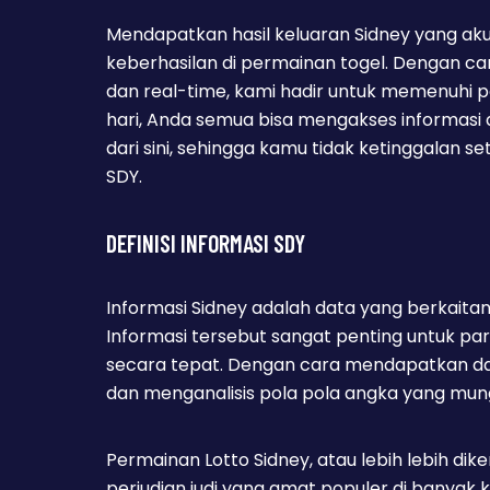
Mendapatkan hasil keluaran Sidney yang ak
keberhasilan di permainan togel. Dengan 
dan real-time, kami hadir untuk memenuhi 
hari, Anda semua bisa mengakses informasi 
dari sini, sehingga kamu tidak ketinggalan
SDY.
DEFINISI INFORMASI SDY
Informasi Sidney adalah data yang berkaitan
Informasi tersebut sangat penting untuk para
secara tepat. Dengan cara mendapatkan da
dan menganalisis pola pola angka yang mu
Permainan Lotto Sidney, atau lebih lebih dik
perjudian judi yang amat populer di banyak 