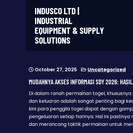
Skip
INDUSCO LTD |
to
INDUSTRIAL
content
EQUIPMENT & SUPPLY
SOLUTIONS
October 27, 2025
Uncategorized
MUDAHNYA AKSES INFORMASI SDY 2026: HASIL 
Di dalam ranah permainan togel, khususnya p
dan keluaran adalah sangat penting bagi ke
kini para penggila togel dapat dengan gamp
pengeluaran setiap harinya. Hal ini pasti
dan merancang taktik permainan untuk mere