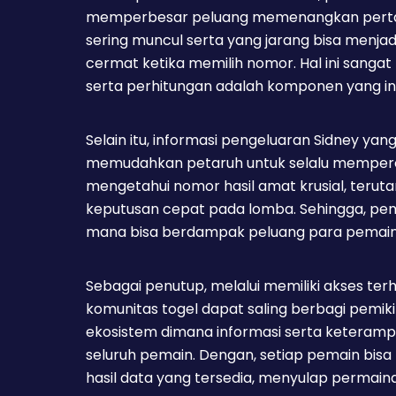
memperbesar peluang memenangkan perta
sering muncul serta yang jarang bisa menja
cermat ketika memilih nomor. Hal ini sangat 
serta perhitungan adalah komponen yang int
Selain itu, informasi pengeluaran Sidney yan
memudahkan petaruh untuk selalu memperol
mengetahui nomor hasil amat krusial, ter
keputusan cepat pada lomba. Sehingga, pema
mana bisa berdampak peluang para pemain 
Sebagai penutup, melalui memiliki akses te
komunitas togel dapat saling berbagi pemiki
ekosistem dimana informasi serta keterampi
seluruh pemain. Dengan, setiap pemain bis
hasil data yang tersedia, menyulap permain