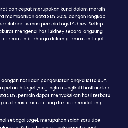
urat dan cepat merupakan kunci dalam meraih
cara memberikan data SDY 2026 dengan lengkap
permintaan semua pemain togel Sidney. Setiap
akurat mengenai hasil Sidney secara langsung
 setiap momen berharga dalam permainan togel
 dengan hasil dan pengeluaran angka lotto SDY.
 petaruh togel yang ingin mengikuti hasil undian
ta SDY, pemain dapat menyaksikan hasil terbaru
ngkin di masa mendatang di masa mendatang.
enal sebagai togel, merupakan salah satu tipe
kalangan. Setiap harinya, angka-angka hasil