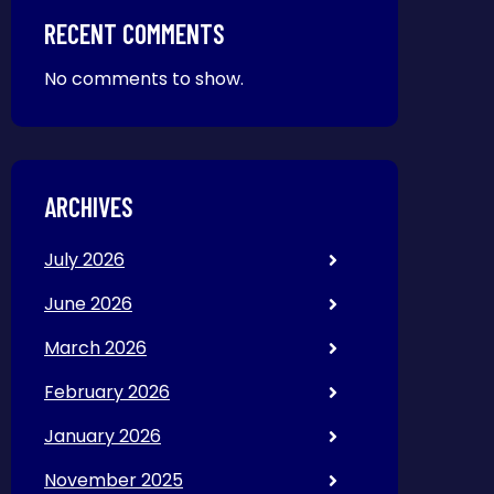
RECENT COMMENTS
No comments to show.
ARCHIVES
July 2026
June 2026
March 2026
February 2026
January 2026
November 2025