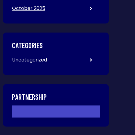
October 2025
CATEGORIES
Uncategorized
PARTNERSHIP