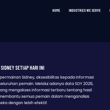
HOME
INDUSTRIES WE SERVE
SIDNEY SETIAP HARI INI
ermainan Sidney, aksesibilitas kepada informasi
seluruhan pemain. Melalui adanya data SDY 2026,
ang mengakses informasi terbaru tentang hasil
nya membantu semua pemain dalam menganalisis
ka dengan lebih efektif.