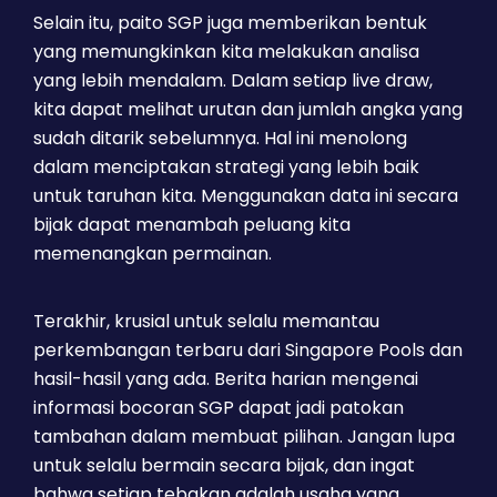
Selain itu, paito SGP juga memberikan bentuk
yang memungkinkan kita melakukan analisa
yang lebih mendalam. Dalam setiap live draw,
kita dapat melihat urutan dan jumlah angka yang
sudah ditarik sebelumnya. Hal ini menolong
dalam menciptakan strategi yang lebih baik
untuk taruhan kita. Menggunakan data ini secara
bijak dapat menambah peluang kita
memenangkan permainan.
Terakhir, krusial untuk selalu memantau
perkembangan terbaru dari Singapore Pools dan
hasil-hasil yang ada. Berita harian mengenai
informasi bocoran SGP dapat jadi patokan
tambahan dalam membuat pilihan. Jangan lupa
untuk selalu bermain secara bijak, dan ingat
bahwa setiap tebakan adalah usaha yang