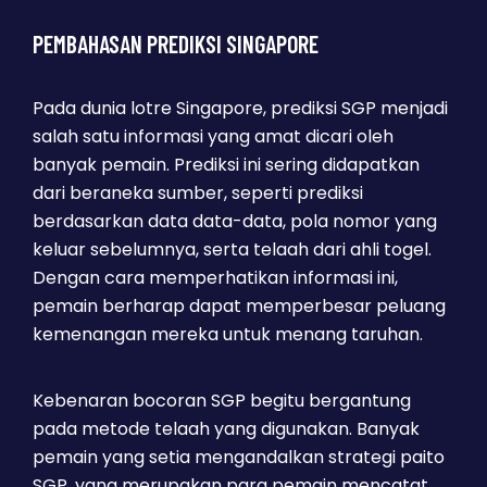
PEMBAHASAN PREDIKSI SINGAPORE
Pada dunia lotre Singapore, prediksi SGP menjadi
salah satu informasi yang amat dicari oleh
banyak pemain. Prediksi ini sering didapatkan
dari beraneka sumber, seperti prediksi
berdasarkan data data-data, pola nomor yang
keluar sebelumnya, serta telaah dari ahli togel.
Dengan cara memperhatikan informasi ini,
pemain berharap dapat memperbesar peluang
kemenangan mereka untuk menang taruhan.
Kebenaran bocoran SGP begitu bergantung
pada metode telaah yang digunakan. Banyak
pemain yang setia mengandalkan strategi paito
SGP, yang merupakan para pemain mencatat