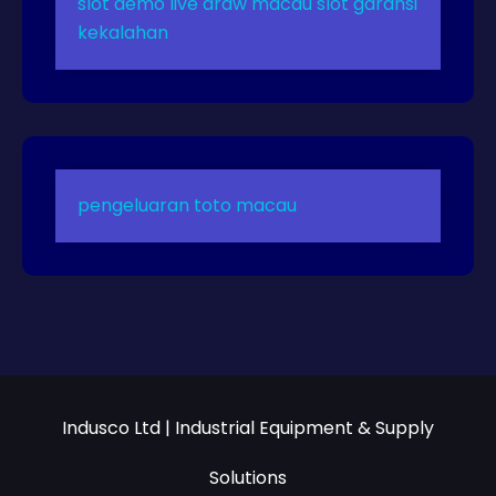
slot demo
live draw macau
slot garansi
kekalahan
pengeluaran toto macau
Indusco Ltd | Industrial Equipment & Supply
Solutions